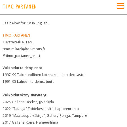
TIMO PARTANEN
See below for CV in English.
TIMO PARTANEN
Kuvataiteilija, TaM
timo.mikael@kolumbus.fi
@timo_partanen_artist
Valikoidut taideopinnot
1997-99 Taideteollinen korkeakoulu, taideosasto
1991-95 Lahden taideinstituutti
Valikoidut yksityisnäyttelyt
2025 Galleria Becker, Jyväskylä
2022 "Tauluja" Taidekeskus Itä, Lappeenranta
2019 "Maalauspäiväkirja", Gallery Ronga, Tampere
2017 Galleria Kone, Hämeenlinna