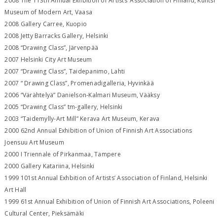
2008 The 113th Annual Exhbition of Artists’ Association of Finland, Kuntsi
Museum of Modern Art, Vaasa
2008 Gallery Carree, Kuopio
2008 Jetty Barracks Gallery, Helsinki
2008 “Drawing Class”, Järvenpää
2007 Helsinki City Art Museum
2007 “Drawing Class”, Taidepanimo, Lahti
2007 “ Drawing Class”, Promenadigalleria, Hyvinkää
2006 “Värähtelyä” Danielson-Kalmari Museum, Vääksy
2005 “Drawing Class” tm-gallery, Helsinki
2003 “Taidemylly-Art Mill” Kerava Art Museum, Kerava
2000 62nd Annual Exhibition of Union of Finnish Art Associations
Joensuu Art Museum
2000 I Triennale of Pirkanmaa, Tampere
2000 Gallery Katariina, Helsinki
1999 101st Annual Exhbition of Artists’ Association of Finland, Helsinki
Art Hall
1999 61st Annual Exhibition of Union of Finnish Art Associations, Poleeni
Cultural Center, Pieksämäki