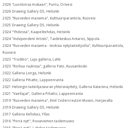
2026 "Luontonsa mukaan", Purnu, Orivesi
2026 Drawing Gallery D5, Helsinki
2025 "Ruoveden maisema", Kulttuuriparantola, Ruovesi
2025 Drawing Gallery D5, Helsinki
2024 "Yhdessä", Kaapelitehdas, Helsinki
2024 "Independent Artists", Taidekeskus Antares, Sippola
2024 "Ruoveden maisema - teoksia nykytaiteilijoilta", Kulttuuriparantola,
Ruovesi
2023 "Traditio", Luja-galleria, Lahti
2023 "Roihua ruukissa", galleria Pato, Kuusankoski
2022 Galleria Longa, Helsinki
2022 Galleria Pihatto, Lappeenranta
2021 Helsingin taiteilijaseuran yhteisnäyttely, Galleria Katariina, Helsinki
2021 "Vaeltajat", Galleria Pihatto, Lappeenranta
2019 "Ruoveden maisema", Emil Cedercreutzin Museo, Harjavalta
2019 Drawing Gallery D5, Helsinki
2017 Galleria Kellokas, Ylläs
2016 "Piirrä nyt!", Rovaniemen taidemuseo
2015 "Piirrä nyt!", Lahden taidemuseo