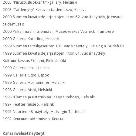
2005 “Piirustusluokka” tm-gallery, Helsinki
2003 “Taidemylly” Keravan taidemuseo, Kerava
2000 Suomen kuvataidejärjestöjen liiton 62. vuosinäyttely, Joensuun
taidemuseo
2000 Pirkanmaan I triennaali, Museokeskus Vapriikki, Tampere
2000 Galleria Katariina, Helsinki
1999 Suomen taiteilijaseuran 101. vuosinäyttely, Helsingin Taidehalli
1999 Suomen kuvataidejärjestöjen liiton 61. vuosinäyttely,
Kulttuurikeskus Poleeni, Pieksämäki
1999 Galleria Into, Helsinki
1999 Galleria Otso, Espoo
1999 Galleria Hörhammer, Helsinki
1998 Galleria Atski, Helsinki
1998 “Elämää ja estetiikkaa” Kaapelitehdas, Helsinki
1997 Teatterimuseo, Helsinki
1995 Nuorten 48. näyttely, Helsingin Taidehalli
1992 Keuruun taidemúseo, Keuruu
Kansainväliset näyttelyt