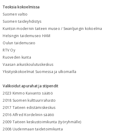
Teoksia kokoelmissa
Suomen valtio
Suomen taideyhdistys
Kuntsin modernin taiteen museo / Swanljungin kokoelma
Helsingin taidemuseo HAM
Oulun taidemuseo
RTV Oy
Ruoveden kunta
Vaasan aikuiskoulutuskeskus
Yksityiskokoelmat Suomessa ja ulkomailla
Valikoidut apurahat ja stipendit
2023 Kimmo Kaivanto säätiö
2018 Suomen kulttuurirahasto
2017 Taiteen edistämiskeskus
2016 Alfred Kordelinin säätiö
2009 Taiteen keskustoimikunta (työryhmälle)
2008 Uudenmaan taidetoimikunta