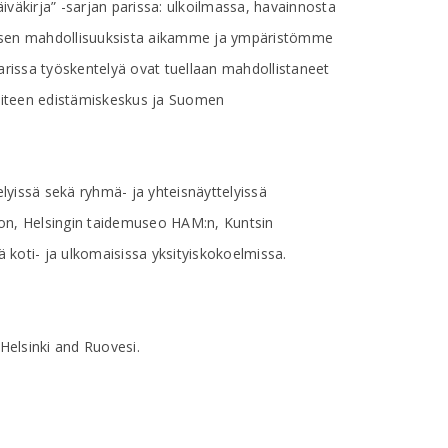
väkirja” -sarjan parissa: ulkoilmassa, havainnosta
ksen mahdollisuuksista aikamme ja ympäristömme
arissa työskentelyä ovat tuellaan mahdollistaneet
Taiteen edistämiskeskus ja Suomen
telyissä sekä ryhmä- ja yhteisnäyttelyissä
on, Helsingin taidemuseo HAM:n, Kuntsin
koti- ja ulkomaisissa yksityiskokoelmissa.
Helsinki and Ruovesi.
ra and pastel paintings and drawings. In recent
" series: painting outdoors, from observation. At