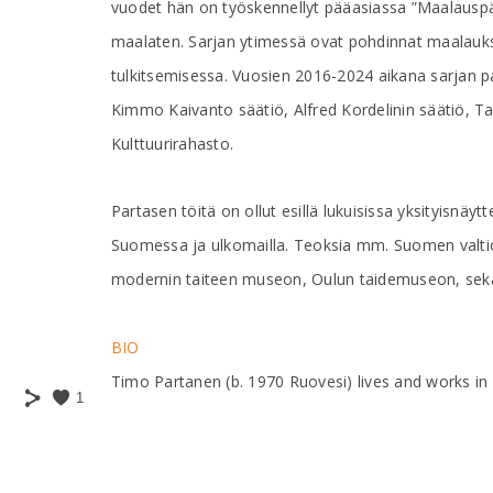
vuodet hän on työskennellyt pääasiassa ”Maalauspäi
maalaten. Sarjan ytimessä ovat pohdinnat maalau
tulkitsemisessa. Vuosien 2016-2024 aikana sarjan p
Kimmo Kaivanto säätiö, Alfred Kordelinin säätiö, 
Kulttuurirahasto.
Partasen töitä on ollut esillä lukuisissa yksityisnäyt
Suomessa ja ulkomailla. Teoksia mm. Suomen valti
modernin taiteen museon, Oulun taidemuseon, sekä 
BIO
Timo Partanen (b. 1970 Ruovesi) lives and works in 
1
Partanen's production consists mainly of oil, tempe
years he has worked mainly with the "Painting Diary