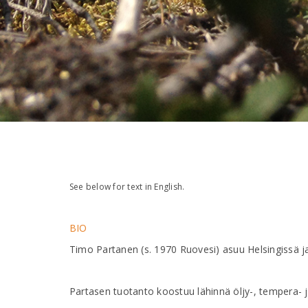
See below for text in English.
BIO
Timo Partanen (s. 1970 Ruovesi) asuu Helsingissä ja
Partasen tuotanto koostuu lähinnä öljy-, tempera- ja